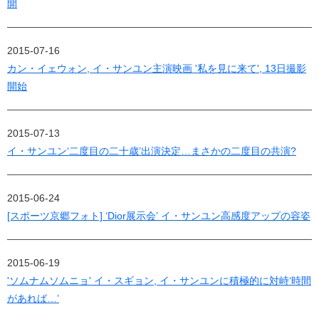
開
2015-07-16
カン・イェウォン, イ・サンユン主演映画 '私を見に来て', 13日撮影
開始
2015-07-13
イ・サンユン‘二度目の二十歳’出演決定…まさかの二度目の共演?
2015-06-24
[スポーツ京郷フォト] ‘Dior展示会’ イ・サンユン高感度アップの容姿
2015-06-19
'ソムナムソムニョ' イ・スギョン, イ・サンユンに積極的に対峙‘時間
があれば…’