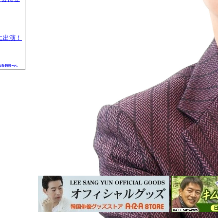
に出演！
日韓国で
開幕！
台！