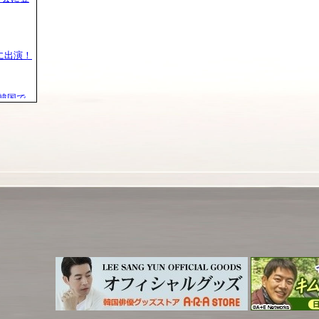
に出演！
日韓国で
開幕！
台！